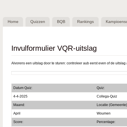
Skip 
BQB -
Belgische
Home
Quizzen
BQB
Rankings
Kampioens
QuizBond
vzw
Invulformulier VQR-uitslag
Alvorens een uitslag door te sturen: controleer aub eerst even of de uitslag a
Datum Quiz:
Quiz:
4-4-2025
Collega-Quiz
Maand:
Locatie (Gemeente)
April
Woumen
Score:
Percentage: