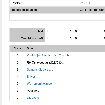
156/169
92.31 %
Reële sterktepunten:
Gecorrigeerde ster
1
1
Totaal:
1
5:
0
4:
Max. 10 in top-20:
1
5:
0
4:
Plaats
Ploeg
1
Koninklijke Sjoelbakclub Zonnebeke
2
Rik Tammenaars (20250404)
3
Samangi Superstars
4
Brijvos
5
We nemen het mee
6
Poulidors
7
Droppers