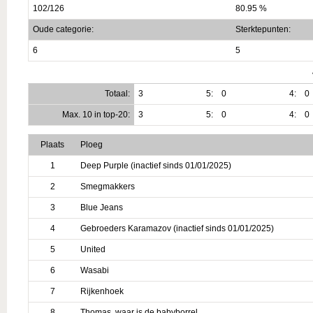
102/126
80.95 %
Oude categorie:
Sterktepunten:
6
5
Totaal:
3
5:
0
4:
0
Max. 10 in top-20:
3
5:
0
4:
0
Plaats
Ploeg
1
Deep Purple (inactief sinds 01/01/2025)
2
Smegmakkers
3
Blue Jeans
4
Gebroeders Karamazov (inactief sinds 01/01/2025)
5
United
6
Wasabi
7
Rijkenhoek
8
Thomas, waar is de babyborrel