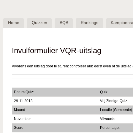
Skip 
BQB -
Belgische
Home
Quizzen
BQB
Rankings
Kampioens
QuizBond
vzw
Invulformulier VQR-uitslag
Alvorens een uitslag door te sturen: controleer aub eerst even of de uitslag a
Datum Quiz:
Quiz:
29-11-2013
Vrij Zinnige-Quiz
Maand:
Locatie (Gemeente):
November
Vilvoorde
Score:
Percentage: