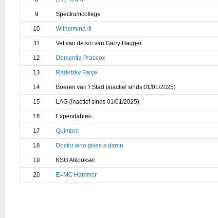
9
Spectrumcollege
10
Wilhelmina III
11
Vet van de kin van Garry Hagger
12
Dementia Praecox
13
Radetzky Farçe
14
Boeren van 't Stad (inactief sinds 01/01/2025)
15
LAG (inactief sinds 01/01/2025)
16
Expendables
17
Quimbro
18
Doctor who gives a damn
19
KSO Afkooksel
20
E=MC Hammer