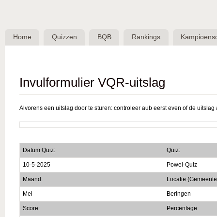
Skip 
BQB -
Belgische
Home
Quizzen
BQB
Rankings
Kampioens
QuizBond
vzw
Invulformulier VQR-uitslag
Alvorens een uitslag door te sturen: controleer aub eerst even of de uitslag a
Datum Quiz:
Quiz:
10-5-2025
Powel-Quiz
Maand:
Locatie (Gemeente
Mei
Beringen
Score:
Percentage: