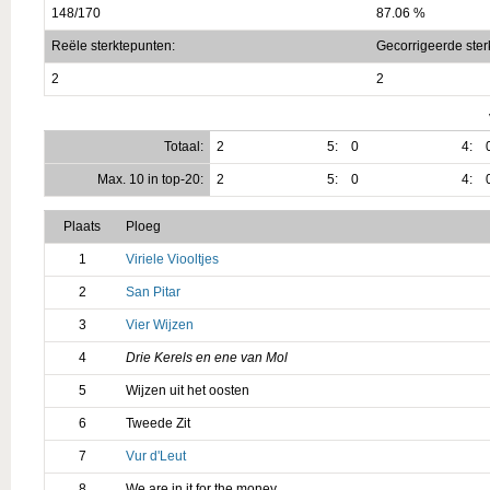
148/170
87.06 %
Reële sterktepunten:
Gecorrigeerde ster
2
2
Totaal:
2
5:
0
4:
Max. 10 in top-20:
2
5:
0
4:
Plaats
Ploeg
1
Viriele Viooltjes
2
San Pitar
3
Vier Wijzen
4
Drie Kerels en ene van Mol
5
Wijzen uit het oosten
6
Tweede Zit
7
Vur d'Leut
8
We are in it for the money