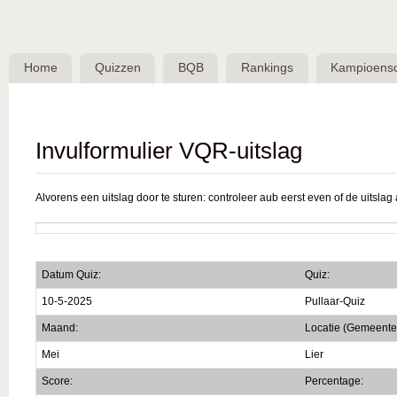
Skip 
BQB -
Belgische
Home
Quizzen
BQB
Rankings
Kampioens
QuizBond
vzw
Invulformulier VQR-uitslag
Alvorens een uitslag door te sturen: controleer aub eerst even of de uitslag a
Datum Quiz:
Quiz:
10-5-2025
Pullaar-Quiz
Maand:
Locatie (Gemeente
Mei
Lier
Score:
Percentage: