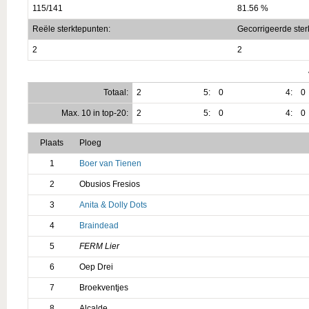
115/141
81.56 %
Reële sterktepunten:
Gecorrigeerde ster
2
2
Totaal:
2
5:
0
4:
0
Max. 10 in top-20:
2
5:
0
4:
0
Plaats
Ploeg
1
Boer van Tienen
2
Obusios Fresios
3
Anita & Dolly Dots
4
Braindead
5
FERM Lier
6
Oep Drei
7
Broekventjes
8
Alcalde