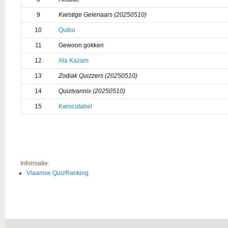
9
Kwistige Gelenaars (20250510)
10
Quibo
11
Gewoon gokken
12
Ala Kazam
13
Zodiak Quizzers (20250510)
14
Quiztvannix (20250510)
15
Kwiscutabel
Informatie:
Vlaamse QuizRanking