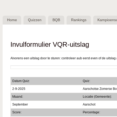
Skip 
BQB -
Belgische
Home
Quizzen
BQB
Rankings
Kampioens
QuizBond
vzw
Invulformulier VQR-uitslag
Alvorens een uitslag door te sturen: controleer aub eerst even of de uitslag a
Datum Quiz:
Quiz:
2-9-2025
Aarschotse Zomerse Bo
Maand:
Locatie (Gemeente):
September
Aarschot
Score:
Percentage: