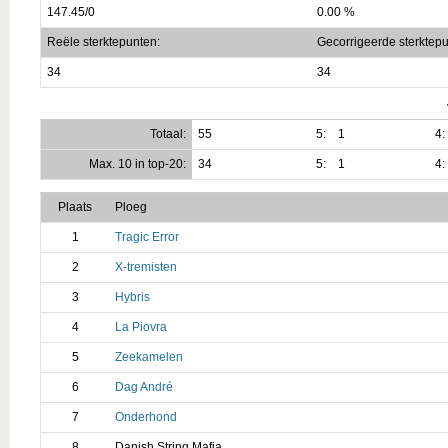
147.45/0
0.00 %
Reële sterktepunten:
Gecorrigeerde sterktepu
34
34
Totaal:
55
5:
1
4:
Max. 10 in top-20:
34
5:
1
4:
Plaats
Ploeg
1
Tragic Error
2
X-tremisten
3
Hybris
4
La Piovra
5
Zeekamelen
6
Dag André
7
Onderhond
8
Danish String Mafia