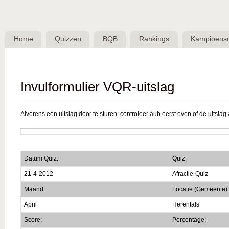
Skip 
BQB -
Belgische
Home
Quizzen
BQB
Rankings
Kampioens
QuizBond
vzw
Invulformulier VQR-uitslag
Alvorens een uitslag door te sturen: controleer aub eerst even of de uitslag a
Datum Quiz:
Quiz:
21-4-2012
Afractie-Quiz
Maand:
Locatie (Gemeente):
April
Herentals
Score:
Percentage: