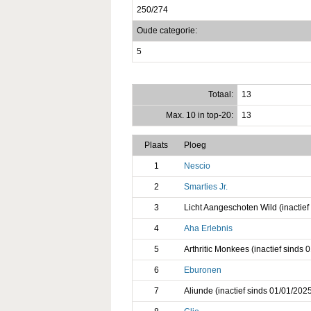
250/274
Oude categorie:
5
Totaal:
13
Max. 10 in top-20:
13
Plaats
Ploeg
1
Nescio
2
Smarties Jr.
3
Licht Aangeschoten Wild (inactief
4
Aha Erlebnis
5
Arthritic Monkees (inactief sinds 
6
Eburonen
7
Aliunde (inactief sinds 01/01/202