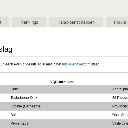
Skip to main content
B
Rankings
Kampioenschappen
Forum
slag
ub eerst even of de uitslag al niet in het
uitslagenoverzicht
staat.
VQR-formulier
Quiz:
Aantal pl
Testedoene-Quiz
29 Ploeg
Locatie (Gemeente):
Provincie:
Bellem
Oost-Vla
Percentage:
Vaste cat