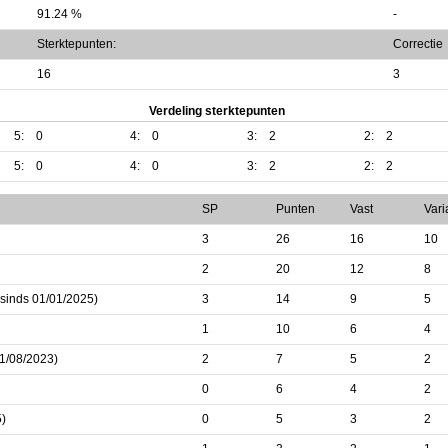
91.24 %
-
Sterktepunten:
Correctie
16
3
Verdeling sterktepunten
5:
0
4:
0
3:
2
2:
2
5:
0
4:
0
3:
2
2:
2
SP
Punten
Vast
Vari
3
26
16
10
2
20
12
8
 sinds 01/01/2025)
3
14
9
5
1
10
6
4
01/08/2023)
2
7
5
2
0
6
4
2
5)
0
5
3
2