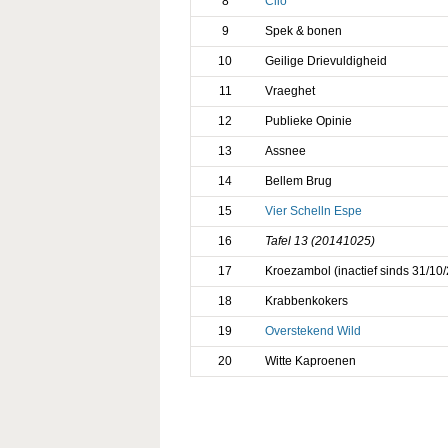
8
Clio
9
Spek & bonen
10
Geilige Drievuldigheid
11
Vraeghet
12
Publieke Opinie
13
Assnee
14
Bellem Brug
15
Vier Schelln Espe
16
Tafel 13 (20141025)
17
Kroezambol (inactief sinds 31/10
18
Krabbenkokers
19
Overstekend Wild
20
Witte Kaproenen