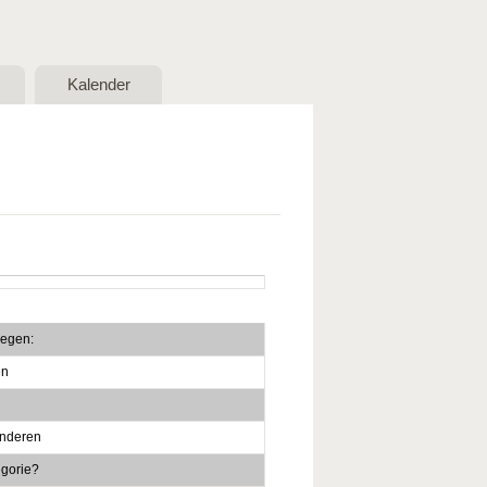
Kalender
oegen:
en
anderen
egorie?