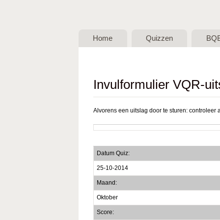
BQB -
Belgische
Home
Quizzen
BQ
QuizBond
vzw
Invulformulier VQR-uit
Alvorens een uitslag door te sturen: controleer a
Datum Quiz:
25-10-2014
Maand:
Oktober
Score: