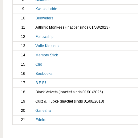
9
Kwistedadde
10
Bedweters
11
Arthritic Monkees (inactief sinds 01/08/2023)
12
Fellowship
13
Vuile Kletsers
14
Memory Stick
15
Clio
16
Boeboeks
17
B.E.F.!
18
Black Velvets (inactief sinds 01/01/2025)
19
Quiz & Flupke (inactief sinds 01/08/2018)
20
Ganesha
21
Edelrot