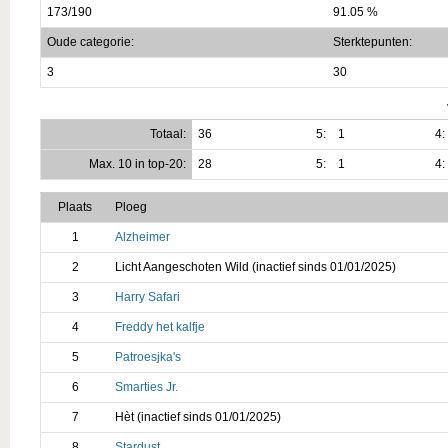
173/190
91.05 %
Oude categorie:
Sterktepunten:
3
30
Totaal:
36
5:
1
4:
Max. 10 in top-20:
28
5:
1
4:
Plaats
Ploeg
1
Alzheimer
2
Licht Aangeschoten Wild (inactief sinds 01/01/2025)
3
Harry Safari
4
Freddy het kalfje
5
Patroesjka's
6
Smarties Jr.
7
Hèt (inactief sinds 01/01/2025)
8
Stardust