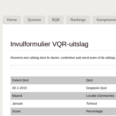
Skip 
BQB -
Belgische
Home
Quizzen
BQB
Rankings
Kampioens
QuizBond
vzw
Invulformulier VQR-uitslag
Alvorens een uitslag door te sturen: controleer aub eerst even of de uitslag a
Datum Quiz:
Quiz:
30-1-2015
Grappolo-Quiz
Maand:
Locatie (Gemeente):
Januari
Torhout
Score:
Percentage: