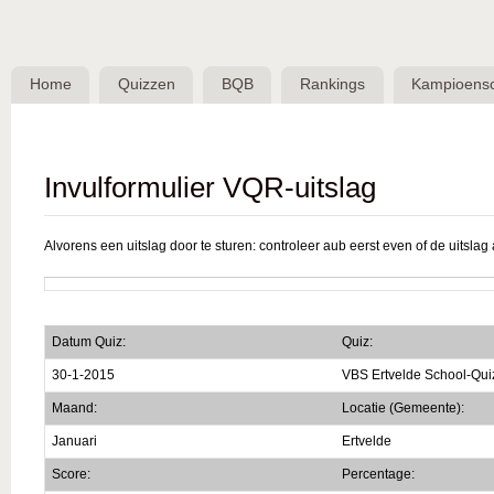
Skip 
BQB -
Belgische
Home
Quizzen
BQB
Rankings
Kampioens
QuizBond
vzw
Invulformulier VQR-uitslag
Alvorens een uitslag door te sturen: controleer aub eerst even of de uitslag a
Datum Quiz:
Quiz:
30-1-2015
VBS Ertvelde School-Qui
Maand:
Locatie (Gemeente):
Januari
Ertvelde
Score:
Percentage: