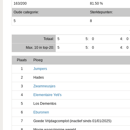
163/200
81.50 %
Oude categorie:
Sterktepunten:
5
8
Totaal:
5
5:
0
4:
0
Max. 10 in top-20:
5
5:
0
4:
0
Plaats
Ploeg
1
Jumpers
2
Hades
3
Zwamneusjes
4
Elementaire Yeti's
5
Los Dementos
6
Eburonen
7
Goede Vrijdagcomplot (inactief sinds 01/01/2025)
8
Mooie waanzinnige wereld