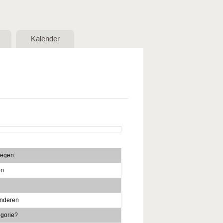
Kalender
oegen:
en
anderen
egorie?