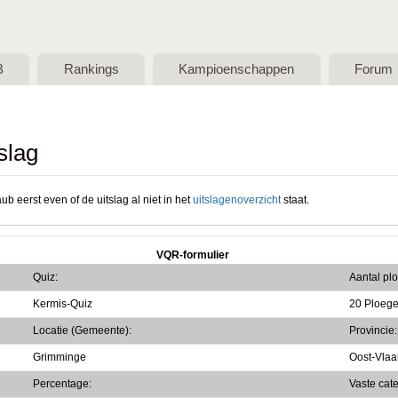
Skip to main content
B
Rankings
Kampioenschappen
Forum
slag
ub eerst even of de uitslag al niet in het
uitslagenoverzicht
staat.
VQR-formulier
Quiz:
Aantal pl
Kermis-Quiz
20 Ploeg
Locatie (Gemeente):
Provincie:
Grimminge
Oost-Vla
Percentage:
Vaste cat