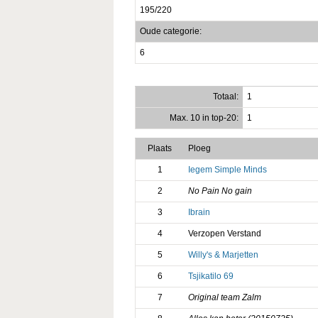
195/220
Oude categorie:
6
Totaal:
1
Max. 10 in top-20:
1
Plaats
Ploeg
1
Iegem Simple Minds
2
No Pain No gain
3
Ibrain
4
Verzopen Verstand
5
Willy's & Marjetten
6
Tsjikatilo 69
7
Original team Zalm