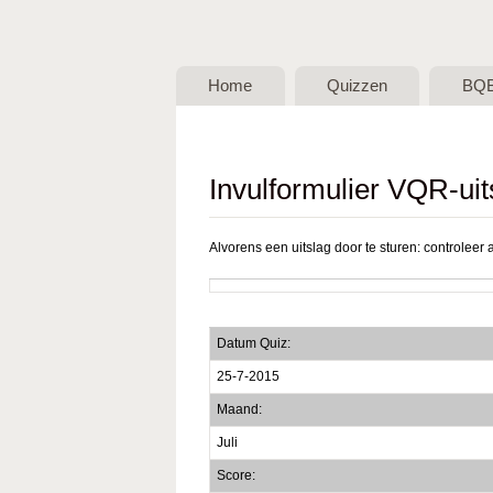
BQB -
Belgische
Home
Quizzen
BQ
QuizBond
vzw
Invulformulier VQR-uit
Alvorens een uitslag door te sturen: controleer a
Datum Quiz:
25-7-2015
Maand:
Juli
Score: