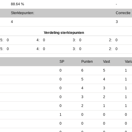
88.64 %
-
Sterktepunten:
Correctie
4
3
Verdeling sterktepunten
5:
0
4:
0
3:
0
2:
0
5:
0
4:
0
3:
0
2:
0
SP
Punten
Vast
Vari
0
6
5
1
0
5
4
1
0
4
3
1
0
3
2
1
0
2
1
1
1
0
0
0
0
0
0
0