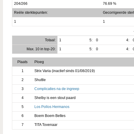
204/266
76.69 %
Reële sterktepunten:
Gecorrigeerde ster
1
1
Totaal:
1
5:
0
4:
Max. 10 in top-20:
1
5:
0
4:
Plaats
Ploeg
1
Strix Varia (inactief sinds 01/08/2019)
2
Shuttle
3
Complicaties na de ingreep
4
Shelby is een stout paard
5
Los Pollos Hermanos
6
Boem Boem Bettes
7
TITA Tovenaar