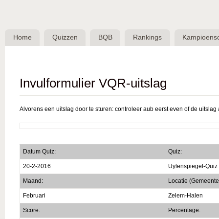
Skip 
BQB -
Belgische
Home
Quizzen
BQB
Rankings
Kampioens
QuizBond
vzw
Invulformulier VQR-uitslag
Alvorens een uitslag door te sturen: controleer aub eerst even of de uitslag a
Datum Quiz:
Quiz:
20-2-2016
Uylenspiegel-Quiz
Maand:
Locatie (Gemeente
Februari
Zelem-Halen
Score:
Percentage: