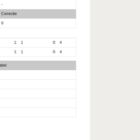
-
Correctie
0
1:
1
0:
4
1:
1
0:
4
abel