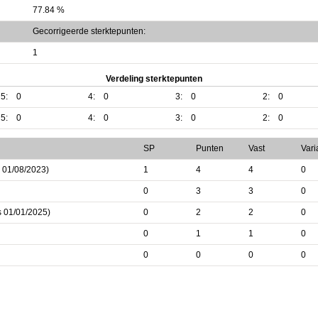
77.84 %
Gecorrigeerde sterktepunten:
1
Verdeling sterktepunten
5:
0
4:
0
3:
0
2:
0
5:
0
4:
0
3:
0
2:
0
SP
Punten
Vast
Vari
s 01/08/2023)
1
4
4
0
0
3
3
0
s 01/01/2025)
0
2
2
0
0
1
1
0
0
0
0
0