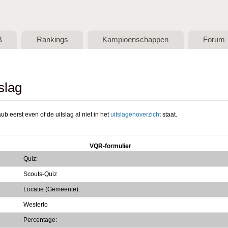
Skip to main content
B
Rankings
Kampioenschappen
Forum
slag
ub eerst even of de uitslag al niet in het
uitslagenoverzicht
staat.
VQR-formulier
Quiz:
Scouts-Quiz
Locatie (Gemeente):
Westerlo
Percentage: