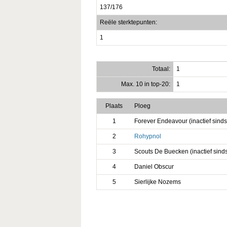
137/176
Reële sterktepunten:
1
Totaal:
1
Max. 10 in top-20:
1
Plaats
Ploeg
1
Forever Endeavour (inactief sind
2
Rohypnol
3
Scouts De Buecken (inactief sind
4
Daniel Obscur
5
Sierlijke Nozems