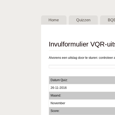
BQB -
Belgische
Home
Quizzen
BQ
QuizBond
vzw
Invulformulier VQR-uit
Alvorens een uitslag door te sturen: controleer a
Datum Quiz:
26-11-2016
Maand:
November
Score: