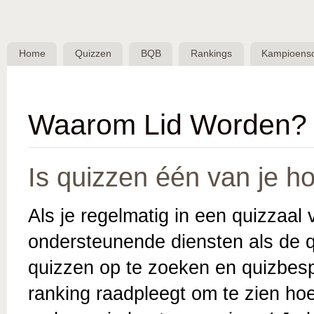
Skip 
BQB -
Belgische
Home
Quizzen
BQB
Rankings
Kampioens
QuizBond
vzw
Waarom Lid Worden?
Is quizzen één van je h
Als je regelmatig in een quizzaal
ondersteunende diensten als de 
quizzen op te zoeken en quizbesp
ranking raadpleegt om te zien hoe 