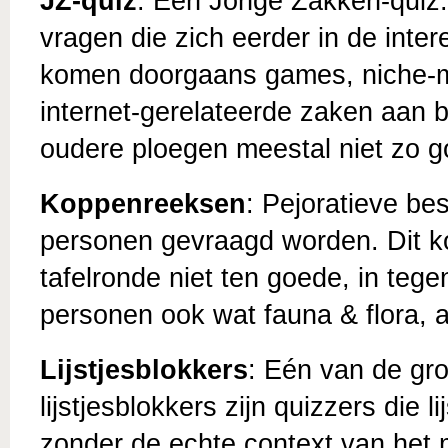
JZ-quiz
: Een Jonge Zakken-quiz
vragen die zich eerder in de inte
komen doorgaans games, niche-muz
internet-gerelateerde zaken aan b
oudere ploegen meestal niet zo 
Koppenreeksen
: Pejoratieve be
personen gevraagd worden. Dit ko
tafelronde niet ten goede, in tege
personen ook wat fauna & flora, ar
Lijstjesblokkers
: Eén van de gro
lijstjesblokkers zijn quizzers die l
zonder de echte context van het 