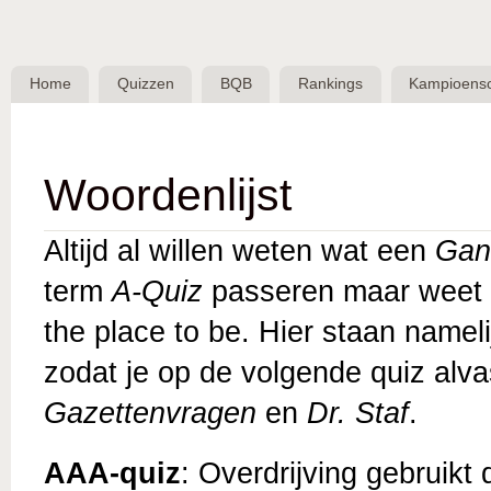
Skip 
BQB -
Belgische
Home
Quizzen
BQB
Rankings
Kampioens
QuizBond
vzw
Woordenlijst
Altijd al willen weten wat een
Gan
term
A-Quiz
passeren maar weet ni
the place to be. Hier staan nameli
zodat je op de volgende quiz alv
Gazettenvragen
en
Dr. Staf
.
AAA-quiz
: Overdrijving gebruik