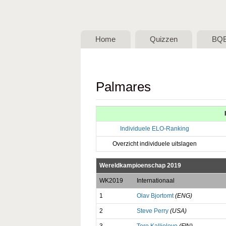
BQB -
Belgische
Home
Quizzen
BQ
QuizBond
vzw
Palmares
Individuele ELO-Ranking
Overzicht individuele uitslagen
Wereldkampioenschap 2019
WK2019
Internationaal
1
Olav Bjortomt
(ENG)
2
Steve Perry
(USA)
3
Tero Kalliolevo
(FIN)