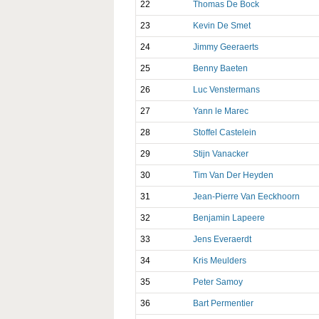
22
Thomas De Bock
23
Kevin De Smet
24
Jimmy Geeraerts
25
Benny Baeten
26
Luc Venstermans
27
Yann le Marec
28
Stoffel Castelein
29
Stijn Vanacker
30
Tim Van Der Heyden
31
Jean-Pierre Van Eeckhoorn
32
Benjamin Lapeere
33
Jens Everaerdt
34
Kris Meulders
35
Peter Samoy
36
Bart Permentier