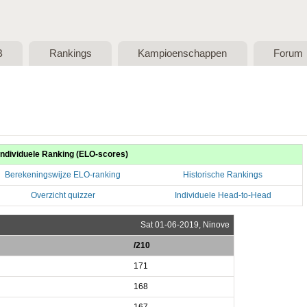
Skip to main content
B
Rankings
Kampioenschappen
Forum
Individuele Ranking (ELO-scores)
Berekeningswijze ELO-ranking
Historische Rankings
Overzicht quizzer
Individuele Head-to-Head
Sat 01-06-2019, Ninove
/210
171
168
167