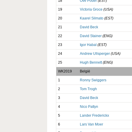
18
Ove Poder
(EST)
19
Victoria Groce
(USA)
20
Kaarel Silmato
(EST)
21
David Beck
22
David Stainer
(ENG)
23
Igor Habal
(EST)
24
Andrew Ullsperger
(USA)
25
Hugh Bennett
(ENG)
WK2019
België
1
Ronny Swiggers
2
Tom Trogh
3
David Beck
4
Nico Pattyn
5
Lander Frederickx
6
Lars Van Moer