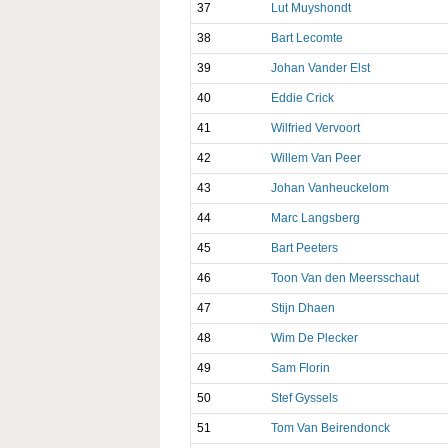
37
Lut Muyshondt
38
Bart Lecomte
39
Johan Vander Elst
40
Eddie Crick
41
Wilfried Vervoort
42
Willem Van Peer
43
Johan Vanheuckelom
44
Marc Langsberg
45
Bart Peeters
46
Toon Van den Meersschaut
47
Stijn Dhaen
48
Wim De Plecker
49
Sam Florin
50
Stef Gyssels
51
Tom Van Beirendonck