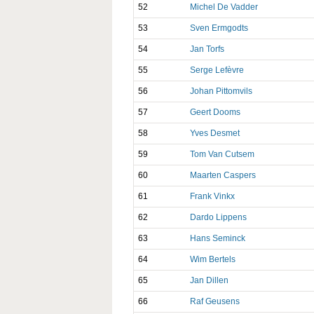
52
Michel De Vadder
53
Sven Ermgodts
54
Jan Torfs
55
Serge Lefèvre
56
Johan Pittomvils
57
Geert Dooms
58
Yves Desmet
59
Tom Van Cutsem
60
Maarten Caspers
61
Frank Vinkx
62
Dardo Lippens
63
Hans Seminck
64
Wim Bertels
65
Jan Dillen
66
Raf Geusens