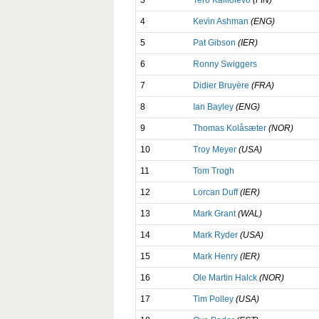
4
Kevin Ashman
(ENG)
5
Pat Gibson
(IER)
6
Ronny Swiggers
7
Didier Bruyère
(FRA)
8
Ian Bayley
(ENG)
9
Thomas Kolåsæter
(NOR)
10
Troy Meyer
(USA)
11
Tom Trogh
12
Lorcan Duff
(IER)
13
Mark Grant
(WAL)
14
Mark Ryder
(USA)
15
Mark Henry
(IER)
16
Ole Martin Halck
(NOR)
17
Tim Polley
(USA)