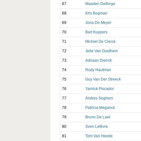
67
Maarten Delforge
68
Kris Bogman
69
Jona De Meyer
70
Bart Kuypers
71
Michiel De Clerck
72
Jelle Van Goethem
73
Adriaan Dierick
74
Rudy Hautman
75
Guy Van Der Streeck
76
Yarnick Piscador
77
Andres Seghers
78
Patricia Meganck
79
Bruno De Laet
80
Sven Lefèvre
81
Tom Van Heede