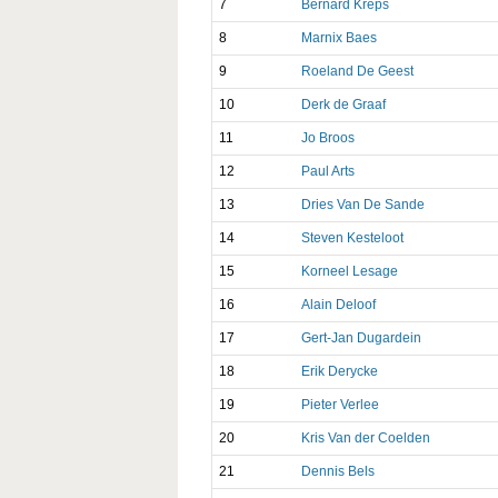
7
Bernard Kreps
8
Marnix Baes
9
Roeland De Geest
10
Derk de Graaf
11
Jo Broos
12
Paul Arts
13
Dries Van De Sande
14
Steven Kesteloot
15
Korneel Lesage
16
Alain Deloof
17
Gert-Jan Dugardein
18
Erik Derycke
19
Pieter Verlee
20
Kris Van der Coelden
21
Dennis Bels