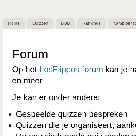
Skip 
BQB -
Belgische
Home
Quizzen
BQB
Rankings
Kampioens
QuizBond
vzw
Forum
Op het
LosFlippos forum
kan je n
en meer.
Je kan er onder andere:
Gespeelde quizzen bespreken
Quizzen die je organiseert, aan