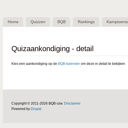
Skip 
BQB -
Belgische
Home
Quizzen
BQB
Rankings
Kampioens
QuizBond
vzw
Quizaankondiging - detail
Kies een aankondiging op de
BQB-kalender
om deze in detail te bekijken
Copyright © 2011-2026 BQB vzw.
Disclaimer
Powered by
Drupal