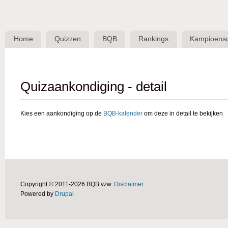
Skip 
BQB -
Belgische
Home
Quizzen
BQB
Rankings
Kampioens
QuizBond
vzw
Quizaankondiging - detail
Kies een aankondiging op de
BQB-kalender
om deze in detail te bekijken
Copyright © 2011-2026 BQB vzw.
Disclaimer
Powered by
Drupal