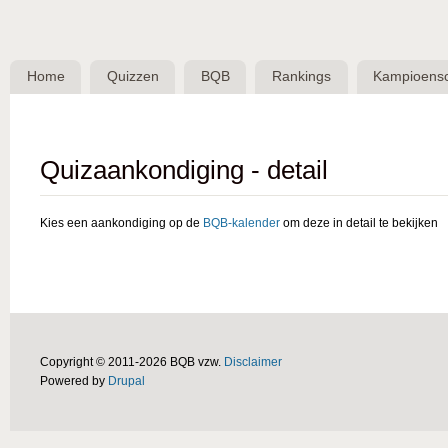
Skip 
BQB -
Belgische
Home
Quizzen
BQB
Rankings
Kampioens
QuizBond
vzw
Quizaankondiging - detail
Kies een aankondiging op de
BQB-kalender
om deze in detail te bekijken
Copyright © 2011-2026 BQB vzw.
Disclaimer
Powered by
Drupal