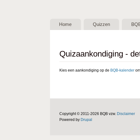
BQB -
Belgische
Home
Quizzen
BQ
QuizBond
vzw
Quizaankondiging - det
Kies een aankondiging op de
BQB-kalender
om 
Copyright © 2011-2026 BQB vzw.
Disclaimer
Powered by
Drupal