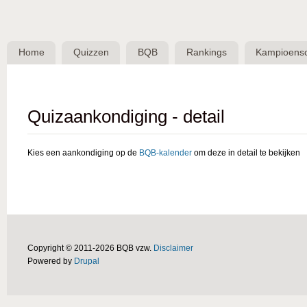
Skip 
BQB -
Belgische
Home
Quizzen
BQB
Rankings
Kampioens
QuizBond
vzw
Quizaankondiging - detail
Kies een aankondiging op de
BQB-kalender
om deze in detail te bekijken
Copyright © 2011-2026 BQB vzw.
Disclaimer
Powered by
Drupal