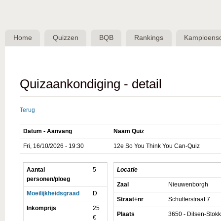
Skip 
BQB -
Belgische
Home
Quizzen
BQB
Rankings
Kampioens
QuizBond
vzw
Quizaankondiging - detail
Terug
Datum - Aanvang
Naam Quiz
Fri, 16/10/2026 - 19:30
12e So You Think You Can-Quiz
Aantal
5
Locatie
personen/ploeg
Zaal
Nieuwenborgh
Moeilijkheidsgraad
D
Straat+nr
Schutterstraat 7
Inkomprijs
25
Plaats
3650 - Dilsen-Stok
€