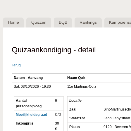
Skip 
BQB -
Belgische
Home
Quizzen
BQB
Rankings
Kampioens
QuizBond
vzw
Quizaankondiging - detail
Terug
Datum - Aanvang
Naam Quiz
Sat, 03/10/2026 - 19:30
11e Martinus-Quiz
Aantal
6
Locatie
personen/ploeg
Zaal
Sint-Martinussch
Moeilijkheidsgraad
C/D
Straat+nr
Leon Labytstraat
Inkomprijs
30
Plaats
9120 - Beveren-
€