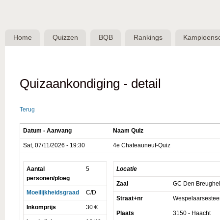
Skip 
BQB -
Belgische
Home
Quizzen
BQB
Rankings
Kampioens
QuizBond
vzw
Quizaankondiging - detail
Terug
Datum - Aanvang
Naam Quiz
Sat, 07/11/2026 - 19:30
4e Chateauneuf-Quiz
Aantal
5
Locatie
personen/ploeg
Zaal
GC Den Breughe
Moeilijkheidsgraad
C/D
Straat+nr
Wespelaarseste
Inkomprijs
30 €
Plaats
3150 - Haacht