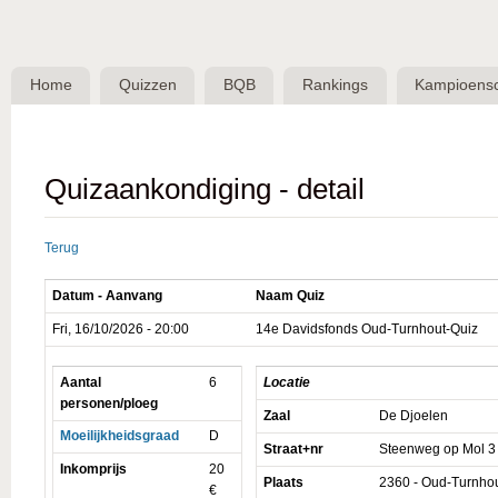
Skip 
BQB -
Belgische
Home
Quizzen
BQB
Rankings
Kampioens
QuizBond
vzw
Quizaankondiging - detail
Terug
Datum - Aanvang
Naam Quiz
Fri, 16/10/2026 - 20:00
14e Davidsfonds Oud-Turnhout-Quiz
Aantal
6
Locatie
personen/ploeg
Zaal
De Djoelen
Moeilijkheidsgraad
D
Straat+nr
Steenweg op Mol 3
Inkomprijs
20
Plaats
2360 - Oud-Turnho
€