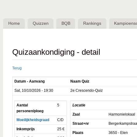
Skip 
BQB -
Belgische
Home
Quizzen
BQB
Rankings
Kampioens
QuizBond
vzw
Quizaankondiging - detail
Terug
Datum - Aanvang
Naam Quiz
Sat, 10/10/2026 - 19:30
2e Crescendo-Quiz
Aantal
5
Locatie
personen/ploeg
Zaal
Harmonielokaal
Moeilijkheidsgraad
C/D
Straat+nr
Bergerkampstraa
Inkomprijs
25 €
Plaats
3650 - Elen