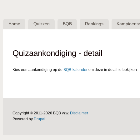
Skip 
BQB -
Belgische
Home
Quizzen
BQB
Rankings
Kampioens
QuizBond
vzw
Quizaankondiging - detail
Kies een aankondiging op de
BQB-kalender
om deze in detail te bekijken
Copyright © 2011-2026 BQB vzw.
Disclaimer
Powered by
Drupal