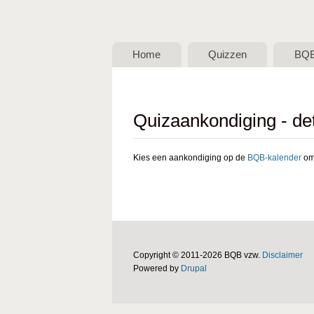
BQB -
Belgische
Home
Quizzen
BQ
QuizBond
vzw
Quizaankondiging - det
Kies een aankondiging op de
BQB-kalender
om 
Copyright © 2011-2026 BQB vzw.
Disclaimer
Powered by
Drupal