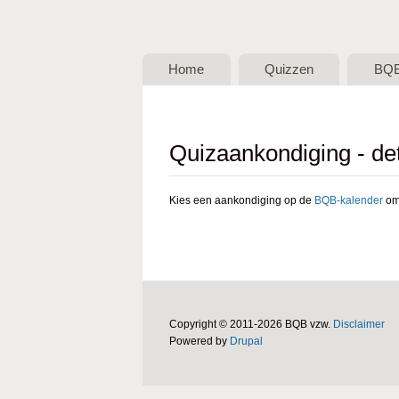
BQB -
Belgische
Home
Quizzen
BQ
QuizBond
vzw
Quizaankondiging - det
Kies een aankondiging op de
BQB-kalender
om 
Copyright © 2011-2026 BQB vzw.
Disclaimer
Powered by
Drupal