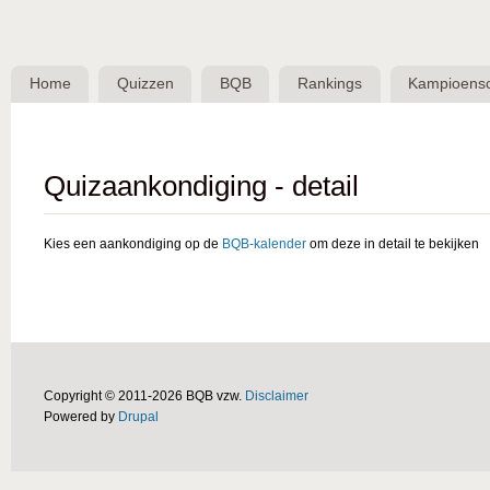
Skip 
BQB -
Belgische
Home
Quizzen
BQB
Rankings
Kampioens
QuizBond
vzw
Quizaankondiging - detail
Kies een aankondiging op de
BQB-kalender
om deze in detail te bekijken
Copyright © 2011-2026 BQB vzw.
Disclaimer
Powered by
Drupal