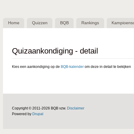
Skip 
BQB -
Belgische
Home
Quizzen
BQB
Rankings
Kampioens
QuizBond
vzw
Quizaankondiging - detail
Kies een aankondiging op de
BQB-kalender
om deze in detail te bekijken
Copyright © 2011-2026 BQB vzw.
Disclaimer
Powered by
Drupal