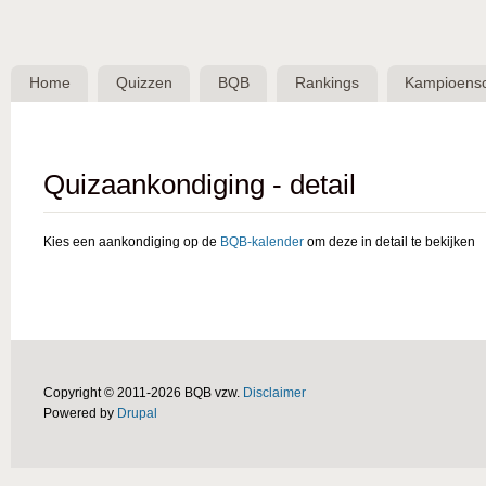
Skip 
BQB -
Belgische
Home
Quizzen
BQB
Rankings
Kampioens
QuizBond
vzw
Quizaankondiging - detail
Kies een aankondiging op de
BQB-kalender
om deze in detail te bekijken
Copyright © 2011-2026 BQB vzw.
Disclaimer
Powered by
Drupal