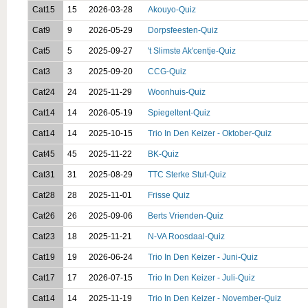
Cat15
15
2026-03-28
Akouyo-Quiz
Cat9
9
2026-05-29
Dorpsfeesten-Quiz
Cat5
5
2025-09-27
't Slimste Ak'centje-Quiz
Cat3
3
2025-09-20
CCG-Quiz
Cat24
24
2025-11-29
Woonhuis-Quiz
Cat14
14
2026-05-19
Spiegeltent-Quiz
Cat14
14
2025-10-15
Trio In Den Keizer - Oktober-Quiz
Cat45
45
2025-11-22
BK-Quiz
Cat31
31
2025-08-29
TTC Sterke Stut-Quiz
Cat28
28
2025-11-01
Frisse Quiz
Cat26
26
2025-09-06
Berts Vrienden-Quiz
Cat23
18
2025-11-21
N-VA Roosdaal-Quiz
Cat19
19
2026-06-24
Trio In Den Keizer - Juni-Quiz
Cat17
17
2026-07-15
Trio In Den Keizer - Juli-Quiz
Cat14
14
2025-11-19
Trio In Den Keizer - November-Quiz