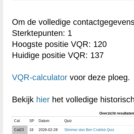
Om de volledige contactgegevens t
Sterktepunten: 1
Hoogste positie VQR: 120
Huidige positie VQR: 137
VQR-calculator
voor deze ploeg.
Bekijk
hier
het volledige historisc
Overzicht resultaten
Cat
SP
Datum
Quiz
Cat23
18
2026-02-28
Slimmer dan Ben Crabbé-Quiz