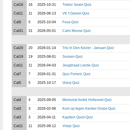
Cat16
16
2025-10-31
Trebor Seam-Quiz
Cat11
11
2026-06-13
VK 't Gareel-Quiz
Cat5
5
2025-10-04
Fusa-Quiz
Cat31
31
2026-05-01
Calm Moose-Quiz
Cat20
20
2026-01-14
Trio In Den Keizer - Januari-Quiz
Cat19
19
2025-08-01
Sossen-Quiz
Cat11
11
2026-04-03
Jeugdraad Lierde-Quiz
Cat7
7
2026-01-31
Quiz Forrest, Quiz
Cat5
5
2025-10-17
Voesj-Quiz
Cat4
4
2025-09-05
Memorial André Hollevoet-Quiz
Cat3
3
2026-02-06
Kom op tegen Kanker Dorps-Quiz
Cat3
3
2026-04-11
Kapitein Quizt-Quiz
Cat11
11
2025-09-12
Vrieje Quiz