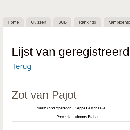
Skip 
BQB -
Belgische
Home
Quizzen
BQB
Rankings
Kampioens
QuizBond
vzw
Lijst van geregistreer
Terug
Zot van Pajot
Naam contactpersoon
Seppe Lesschaeve
Provincie
Vlaams-Brabant