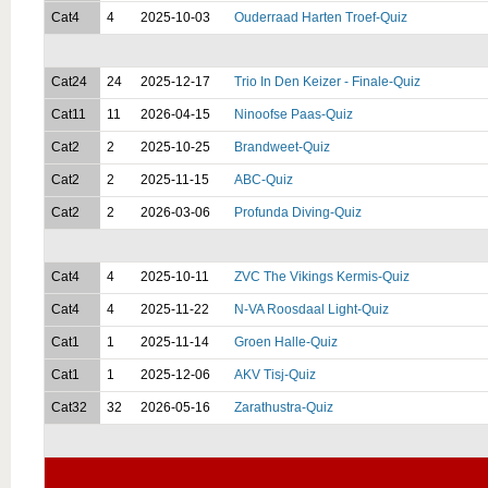
Cat4
4
2025-10-03
Ouderraad Harten Troef-Quiz
Cat24
24
2025-12-17
Trio In Den Keizer - Finale-Quiz
Cat11
11
2026-04-15
Ninoofse Paas-Quiz
Cat2
2
2025-10-25
Brandweet-Quiz
Cat2
2
2025-11-15
ABC-Quiz
Cat2
2
2026-03-06
Profunda Diving-Quiz
Cat4
4
2025-10-11
ZVC The Vikings Kermis-Quiz
Cat4
4
2025-11-22
N-VA Roosdaal Light-Quiz
Cat1
1
2025-11-14
Groen Halle-Quiz
Cat1
1
2025-12-06
AKV Tisj-Quiz
Cat32
32
2026-05-16
Zarathustra-Quiz