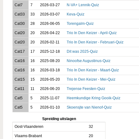
Cat7
7
2026-03-27
N-VA+ Lennik-Quiz
Cat33
33
2026-03-07
Keva-Quiz
Cat30
28
2026-06-05
Torengalm-Quiz
Cat20
20
2026-04-22
Trio In Den Keizer - April-Quiz
Cat20
20
2026-02-11
Trio In Den Keizer - Februari-Quiz
Cat17
17
2025-12-18
Dit was 2025-Quiz
Cat16
16
2025-08-20
Ninoofse Augustinus-Quiz
Cat16
16
2026-03-18
Trio In Den Keizer - Maart-Quiz
Cat15
15
2026-05-20
Trio In Den Keizer - Mei-Quiz
Cat11
11
2026-06-20
Trejense Feesten-Quiz
Cat5
5
2025-11-07
Heemkundige Kring Gooik-Quiz
Cat5
5
2026-01-10
Skoensjte van Nienof-Quiz
Spreiding uitslagen
Oost-Vlaanderen
32
Vlaams-Brabant
20