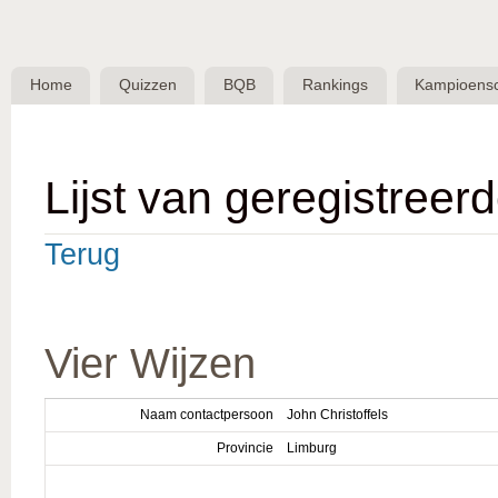
Skip 
BQB -
Belgische
Home
Quizzen
BQB
Rankings
Kampioens
QuizBond
vzw
Lijst van geregistreer
Terug
Vier Wijzen
Naam contactpersoon
John Christoffels
Provincie
Limburg