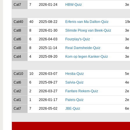
Cat7
7
2026-01-24
HBW-Quiz
3e 
Cat40
40
2025-08-22
Erfenis van Ma Dalton-Quiz
19
Cat8
8
2026-01-30
Slimste Ploeg van Beek-Quiz
3e 
Cat6
6
2026-04-03
Fourplay's-Quiz
3e 
Cat8
8
2025-11-14
Real Damsheide-Quiz
4e 
Cat4
4
2025-09-20
Kom op tegen Kanker-Quiz
3e 
Cat10
10
2026-03-07
Hestia-Quiz
5e 
Cat6
6
2025-09-27
Salvia-Quiz
4e 
Cat2
2
2026-03-27
Fanfare Rekem-Quiz
2e 
Cat1
1
2026-01-17
Paleis-Quiz
2e 
Cat7
7
2026-05-02
JBE-Quiz
6e 