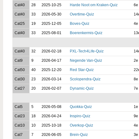
Cat40
28
2025-10-25
Harde Noot om Kraken-Quiz
6e 
Cat40
33
2026-05-30
Overtime-Quiz
14
Cat25
19
2025-12-05
Boves-Quiz
4e 
Cat40
33
2025-08-01
Boerenkermis-Quiz
13
Cat40
32
2026-02-18
PXL-Tech4Life-Quiz
14
Cat9
9
2026-04-17
Negende Van-Quiz
2e 
Cat50
40
2025-12-20
Red Star-Quiz
22
Cat30
23
2026-03-14
Scolopendra-Quiz
8e 
Cat27
20
2026-02-07
Dynamic-Quiz
7e 
Cat5
5
2026-05-08
Quokka-Quiz
1e 
Cat23
18
2026-04-24
Inspiro-Quiz
9e 
Cat10
10
2025-10-18
Overkop-Quiz
4e 
Cat7
7
2026-06-05
Brein-Quiz
3e 