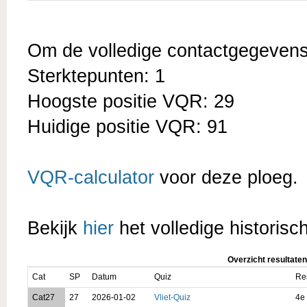
Om de volledige contactgegevens t
Sterktepunten: 1
Hoogste positie VQR: 29
Huidige positie VQR: 91
VQR-calculator
voor deze ploeg.
Bekijk
hier
het volledige historisc
Overzicht resultaten
Cat
SP
Datum
Quiz
Re
Cat27
27
2026-01-02
Vliet-Quiz
4e 