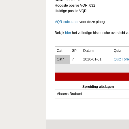
Hoogste positie VQR: 632
Huidige positie VQR: --
VQR-calculator
voor deze ploeg.
Bekijk
hier
het volledige historische overzicht v
Cat
SP
Datum
Quiz
Cat7
7
2026-01-31
Quiz Forr
Spreiding uitslagen
Vlaams-Brabant