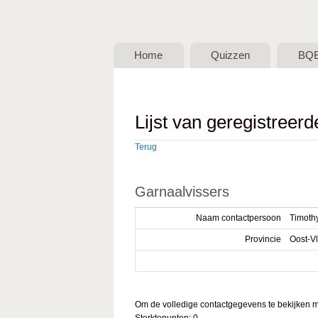
BQB -
Belgische
Home
Quizzen
BQ
QuizBond
vzw
Lijst van geregistreer
Terug
Garnaalvissers
Naam contactpersoon
Timoth
Provincie
Oost-V
Om de volledige contactgegevens te bekijken mo
Sterktepunten: 0