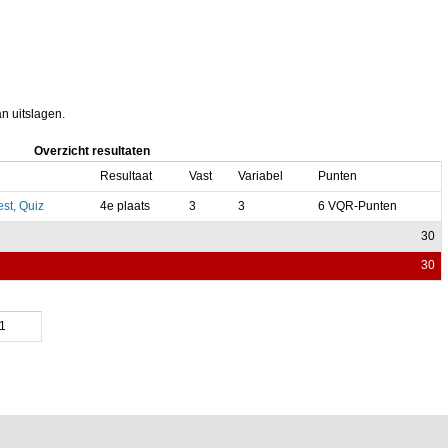
an uitslagen.
Overzicht resultaten
Resultaat
Vast
Variabel
Punten
est, Quiz
4e plaats
3
3
6 VQR-Punten
30
30
1