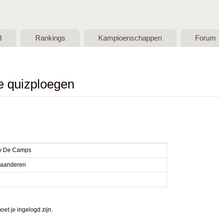
Skip to main content
B
Rankings
Kampioenschappen
Forum
de quizploegen
y De Camps
laanderen
et je ingelogd zijn.