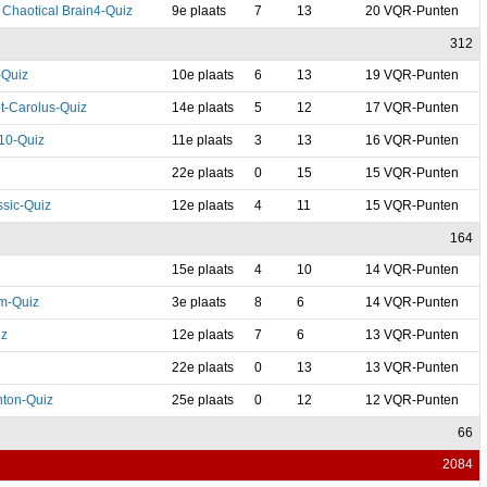
haotical Brain4-Quiz
9e plaats
7
13
20 VQR-Punten
312
-Quiz
10e plaats
6
13
19 VQR-Punten
t-Carolus-Quiz
14e plaats
5
12
17 VQR-Punten
n10-Quiz
11e plaats
3
13
16 VQR-Punten
22e plaats
0
15
15 VQR-Punten
ssic-Quiz
12e plaats
4
11
15 VQR-Punten
164
15e plaats
4
10
14 VQR-Punten
m-Quiz
3e plaats
8
6
14 VQR-Punten
iz
12e plaats
7
6
13 VQR-Punten
22e plaats
0
13
13 VQR-Punten
ton-Quiz
25e plaats
0
12
12 VQR-Punten
66
2084