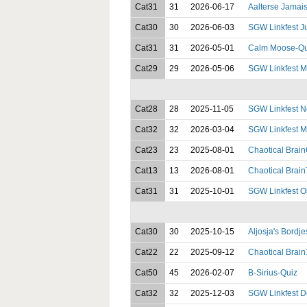
Cat31
31
2026-06-17
Aalterse Jamais
Cat30
30
2026-06-03
SGW Linkfest J
Cat31
31
2026-05-01
Calm Moose-Qu
Cat29
29
2026-05-06
SGW Linkfest M
Cat28
28
2025-11-05
SGW Linkfest 
Cat32
32
2026-03-04
SGW Linkfest M
Cat23
23
2025-08-01
Chaotical Brain
Cat13
13
2026-08-01
Chaotical Brain
Cat31
31
2025-10-01
SGW Linkfest O
Cat30
30
2025-10-15
Aljosja's Bordj
Cat22
22
2025-09-12
Chaotical Brai
Cat50
45
2026-02-07
B-Sirius-Quiz
Cat32
32
2025-12-03
SGW Linkfest 