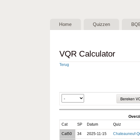
BQB -
Belgische
Home
Quizzen
BQ
QuizBond
vzw
VQR Calculator
Terug
Overzi
Cat
SP
Datum
Quiz
Cat50
34
2025-11-15
Chateauneuf-Q