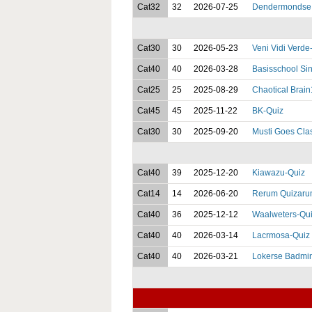
Cat32
32
2026-07-25
Dendermondse C
Cat30
30
2026-05-23
Veni Vidi Verde
Cat40
40
2026-03-28
Basisschool Sin
Cat25
25
2025-08-29
Chaotical Brai
Cat45
45
2025-11-22
BK-Quiz
Cat30
30
2025-09-20
Musti Goes Cla
Cat40
39
2025-12-20
Kiawazu-Quiz
Cat14
14
2026-06-20
Rerum Quizaru
Cat40
36
2025-12-12
Waalweters-Qu
Cat40
40
2026-03-14
Lacrmosa-Quiz
Cat40
40
2026-03-21
Lokerse Badmin