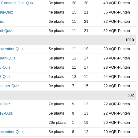
 Contente Juni-Quiz
3e plaats
20
20
40 VQR-Punten
uni-Quiz
4e plaats
15
21
36 VQR-Punten
iz
6e plaats
11
21
32 VQR-Punten
ei-Quiz
5e plaats
11
21
32 VQR-Punten
1010
November-Quiz
5e plaats
11
19
30 VQR-Punten
aart-Quiz
6e plaats
12
17
29 VQR-Punten
6-Quiz
4e plaats
11
17
28 VQR-Punten
7-Quiz
1e plaats
13
11
24 VQR-Punten
ktober-Quiz
9e plaats
7
15
22 VQR-Punten
532
es-Quiz
7e plaats
9
13
22 VQR-Punten
n12-Quiz
5e plaats
9
13
22 VQR-Punten
20e plaats
1
19
20 VQR-Punten
December-Quiz
8e plaats
8
12
20 VQR-Punten