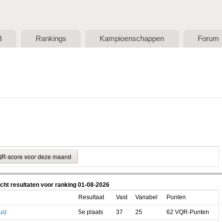
Skip to main content
B
Rankings
Kampioenschappen
Forum
cht resultaten voor ranking 01-08-2026
Resultaat
Vast
Variabel
Punten
uiz
5e plaats
37
25
62 VQR-Punten