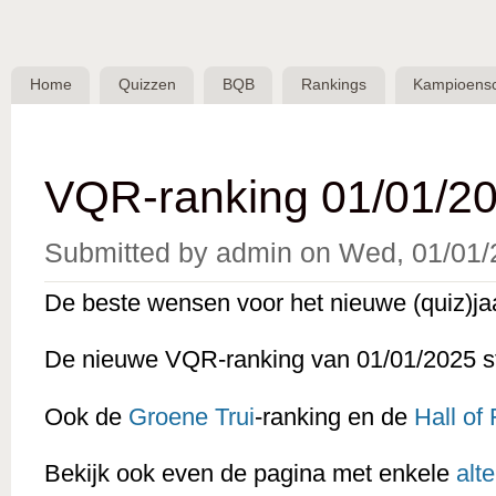
Skip 
BQB -
Belgische
Home
Quizzen
BQB
Rankings
Kampioens
QuizBond
vzw
VQR-ranking 01/01/20
Submitted by
admin
on
Wed, 01/01/
De beste wensen voor het nieuwe (quiz)ja
De nieuwe VQR-ranking van 01/01/2025 st
Ook de
Groene Trui
-ranking en de
Hall of
Bekijk ook even de pagina met enkele
alt