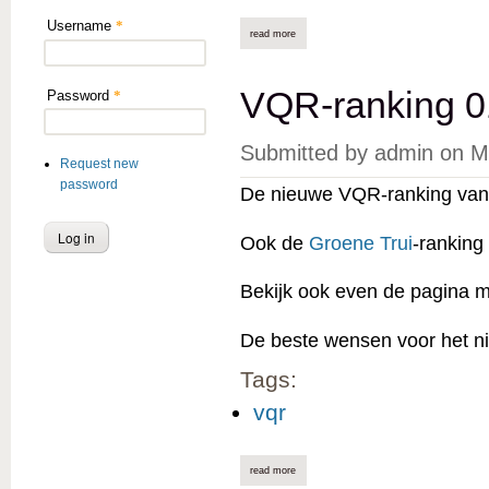
Username
*
read more
about vqr-ranking 01/02/2024 online
VQR-ranking 0
Password
*
Submitted by
admin
on
M
Request new
password
De nieuwe VQR-ranking van 
Ook de
Groene Trui
-ranking
Bekijk ook even de pagina 
De beste wensen voor het ni
Tags:
vqr
read more
about vqr-ranking 01/01/2024 online