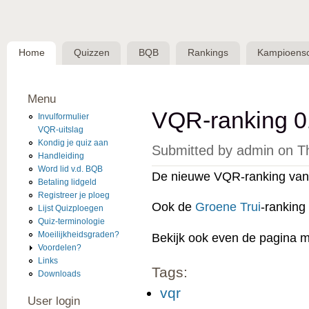
Skip 
BQB -
Belgische
Home
Quizzen
BQB
Rankings
Kampioens
QuizBond
vzw
Menu
VQR-ranking 0
Invulformulier
VQR-uitslag
Kondig je quiz aan
Submitted by
admin
on
T
Handleiding
Word lid v.d. BQB
De nieuwe VQR-ranking van 
Betaling lidgeld
Registreer je ploeg
Ook de
Groene Trui
-ranking
Lijst Quizploegen
Quiz-terminologie
Moeilijkheidsgraden?
Bekijk ook even de pagina 
Voordelen?
Links
Tags:
Downloads
vqr
User login