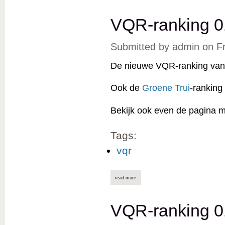
VQR-ranking 0
Submitted by
admin
on
F
De nieuwe VQR-ranking van 
Ook de
Groene Trui
-ranking
Bekijk ook even de pagina 
Tags:
vqr
read more
about vqr-ranking 01/12/2023 online
VQR-ranking 0