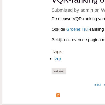
Submitted by
admin
on
W
De nieuwe VQR-ranking van 
Ook de
Groene Trui
-ranking
Bekijk ook even de pagina 
Tags:
vqr
read more
about vqr-ranking 01/05/2023 online
« first
‹
Pages