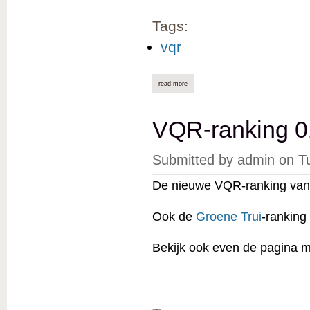
Tags:
vqr
read more
about vqr-ranking 01/09/2023 online
VQR-ranking 0
Submitted by
admin
on
T
De nieuwe VQR-ranking van 
Ook de
Groene Trui
-ranking
Bekijk ook even de pagina 