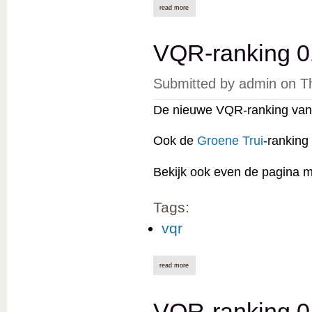
read more
about vqr-ranking 01/07/2023 online
VQR-ranking 0
Submitted by
admin
on
T
De nieuwe VQR-ranking van 
Ook de
Groene Trui
-ranking
Bekijk ook even de pagina 
Tags:
vqr
read more
about vqr-ranking 01/06/2023 online
VQR-ranking 0