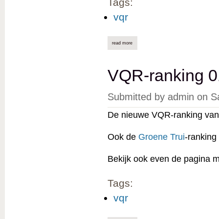
Tags:
vqr
read more
about vqr-ranking 01/08/2023 online
VQR-ranking 0
Submitted by
admin
on
S
De nieuwe VQR-ranking van 
Ook de
Groene Trui
-ranking
Bekijk ook even de pagina 
Tags:
vqr