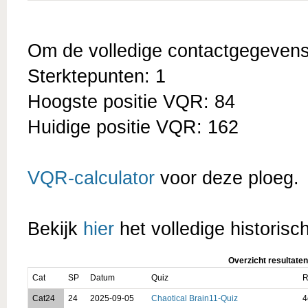
Om de volledige contactgegevens t
Sterktepunten: 1
Hoogste positie VQR: 84
Huidige positie VQR: 162
VQR-calculator
voor deze ploeg.
Bekijk
hier
het volledige historisc
Overzicht resultaten
Cat
SP
Datum
Quiz
R
Cat24
24
2025-09-05
Chaotical Brain11-Quiz
4