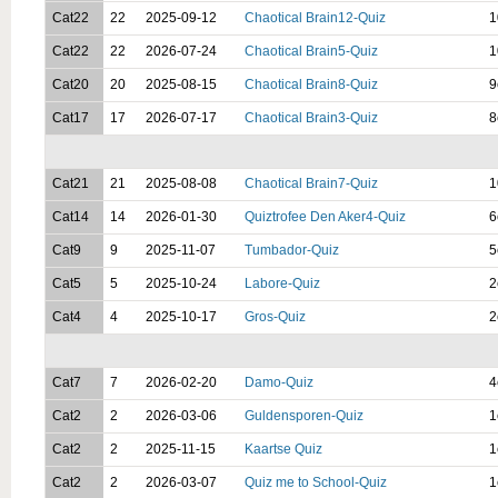
Cat22
22
2025-09-12
Chaotical Brain12-Quiz
1
Cat22
22
2026-07-24
Chaotical Brain5-Quiz
1
Cat20
20
2025-08-15
Chaotical Brain8-Quiz
9
Cat17
17
2026-07-17
Chaotical Brain3-Quiz
8
Cat21
21
2025-08-08
Chaotical Brain7-Quiz
1
Cat14
14
2026-01-30
Quiztrofee Den Aker4-Quiz
6
Cat9
9
2025-11-07
Tumbador-Quiz
5
Cat5
5
2025-10-24
Labore-Quiz
2
Cat4
4
2025-10-17
Gros-Quiz
2
Cat7
7
2026-02-20
Damo-Quiz
4
Cat2
2
2026-03-06
Guldensporen-Quiz
1
Cat2
2
2025-11-15
Kaartse Quiz
1
Cat2
2
2026-03-07
Quiz me to School-Quiz
1