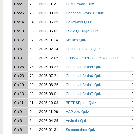
Cat2
2
2025-11-21
Cultuurraad-Quiz
3
Cat25
25
2025-08-29
Chaotical Brain10-Quiz
1
Cat14
14
2026-05-29
Galloways-Quiz
1
Cat13
13
2026-06-05
ESKA Quizliga-Quiz
1
Cat12
12
2025-11-14
Korfkes-Quiz
1
Cat6
6
2026-02-14
Cultuursmakers-Quiz
1
Cat3
3
2025-12-05
Lions voor het Goede Doel-Quiz
8
Cat26
26
2025-08-22
Chaotical Brain9-Quiz
1
Cat23
23
2026-07-31
Chaotical Brain6-Quiz
1
Cat19
19
2026-06-26
Chaotical Brain1-Quiz
1
Cat13
13
2026-08-01
Chaotical Brain7-Quiz
9
Cat11
11
2025-10-03
BEERSEplus-Quiz
1
Cat9
9
2025-11-28
AAP vzw-Quiz
1
Cat8
8
2026-04-25
Arvicola-Quiz
1
Cat8
8
2026-01-31
Sacacorchos-Quiz
1