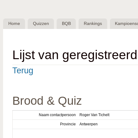
Skip 
BQB -
Belgische
Home
Quizzen
BQB
Rankings
Kampioens
QuizBond
vzw
Lijst van geregistreer
Terug
Brood & Quiz
Naam contactpersoon
Roger Van Tichelt
Provincie
Antwerpen