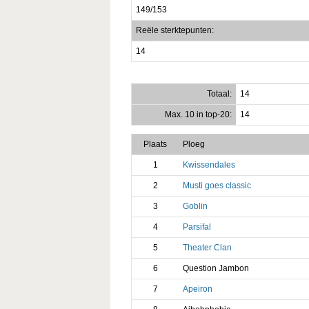
149/153
Reële sterktepunten:
14
Totaal:
14
Max. 10 in top-20:
14
Plaats
Ploeg
1
Kwissendales
2
Musti goes classic
3
Goblin
4
Parsifal
5
Theater Clan
6
Question Jambon
7
Apeiron