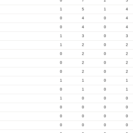
0
7
2
5
1
5
1
4
0
4
0
4
0
4
0
4
1
3
0
3
1
2
0
2
0
2
0
2
0
2
0
2
0
2
0
2
1
1
0
1
0
1
0
1
1
0
0
0
0
0
0
0
0
0
0
0
0
0
0
0