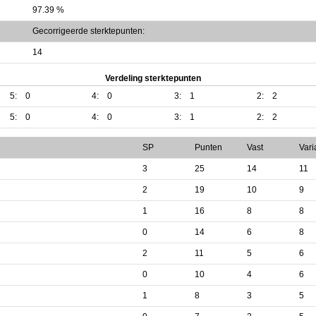
97.39 %
Gecorrigeerde sterktepunten:
14
Verdeling sterktepunten
5:
0
4:
0
3:
1
2:
2
5:
0
4:
0
3:
1
2:
2
SP
Punten
Vast
Vari
3
25
14
11
2
19
10
9
1
16
8
8
0
14
6
8
2
11
5
6
0
10
4
6
1
8
3
5