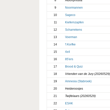
8
Aibohphobia
9
Noormannen
10
Sageco
11
Kiefernzapfen
12
Scharrekens
13
Voerman
14
't Korfke
15
4x4
16
85'ers
17
Brood & Quiz
18
Vrienden van de Jury (20260529)
19
Amnesia (Stabroek)
20
Heideroosjes
21
Twijfelaars (20260529)
22
ESAK