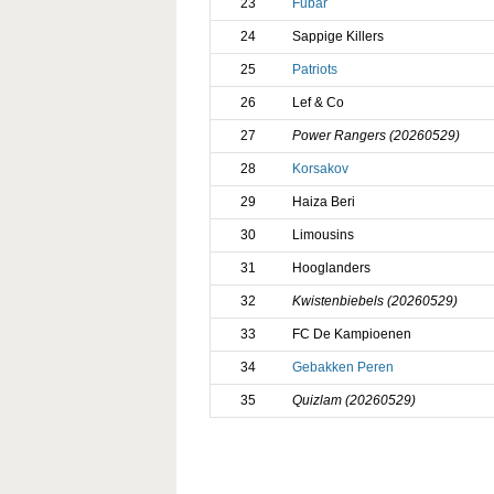
23
Fubar
24
Sappige Killers
25
Patriots
26
Lef & Co
27
Power Rangers (20260529)
28
Korsakov
29
Haiza Beri
30
Limousins
31
Hooglanders
32
Kwistenbiebels (20260529)
33
FC De Kampioenen
34
Gebakken Peren
35
Quizlam (20260529)