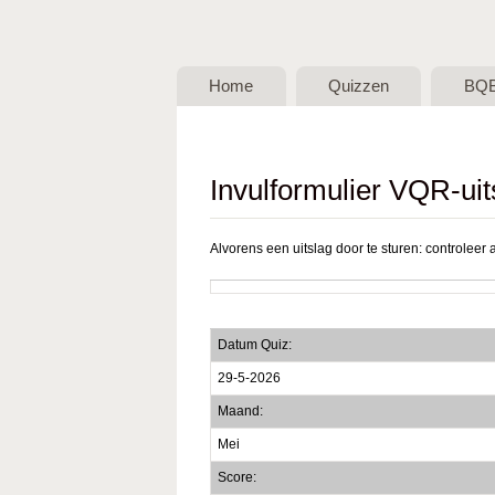
BQB -
Belgische
Home
Quizzen
BQ
QuizBond
vzw
Invulformulier VQR-uit
Alvorens een uitslag door te sturen: controleer a
Datum Quiz:
29-5-2026
Maand:
Mei
Score: