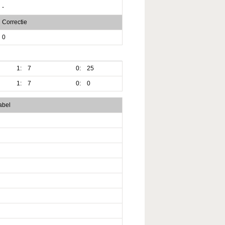
-
Correctie
0
1:
7
0:
25
1:
7
0:
0
abel