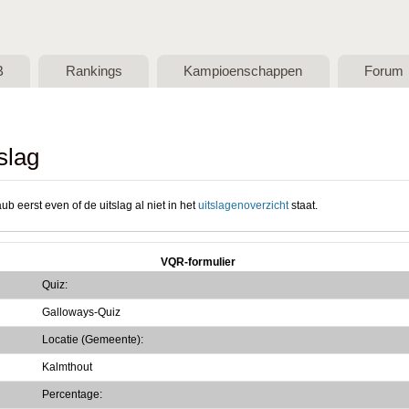
Skip to main content
B
Rankings
Kampioenschappen
Forum
slag
ub eerst even of de uitslag al niet in het
uitslagenoverzicht
staat.
VQR-formulier
Quiz:
Galloways-Quiz
Locatie (Gemeente):
Kalmthout
Percentage: