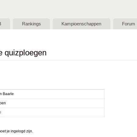
Skip to main content
B
Rankings
Kampioenschappen
Forum
de quizploegen
n Baarle
pen
e
et je ingelogd zijn.