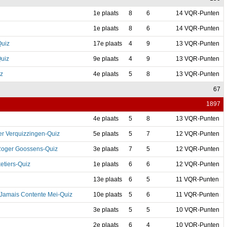
1e plaats
8
6
14 VQR-Punten
1e plaats
8
6
14 VQR-Punten
Quiz
17e plaats
4
9
13 VQR-Punten
Quiz
9e plaats
4
9
13 VQR-Punten
z
4e plaats
5
8
13 VQR-Punten
67
1897
4e plaats
5
8
13 VQR-Punten
er Verquizzingen-Quiz
5e plaats
5
7
12 VQR-Punten
Roger Goossens-Quiz
3e plaats
7
5
12 VQR-Punten
etiers-Quiz
1e plaats
6
6
12 VQR-Punten
13e plaats
6
5
11 VQR-Punten
Jamais Contente Mei-Quiz
10e plaats
5
6
11 VQR-Punten
3e plaats
5
5
10 VQR-Punten
2e plaats
6
4
10 VQR-Punten