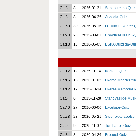
Cat8
8
2026-01-31
Sacacorchos-Quiz
Cat8
8
2026-04-25
Arvicola-Quiz
Cat50
39
2026-05-16
FC Vilv Heverlee-
Cat23
23
2025-08-01
Chaotical Brain6-
Cat13
13
2026-06-05
ESKA Quizliga-Qui
Cat12
12
2025-11-14
Korfkes-Quiz
Cat15
15
2026-01-02
Ekerse Moeder All
Cat12
12
2025-10-24
Ekerse Memorial 
Cat6
6
2025-11-28
Standvastige Musk
Cat40
27
2026-06-06
Excelsior-Quiz
Cat28
28
2026-05-21
Steenokkerzeelse 
Cat9
9
2025-11-07
Tumbador-Quiz
Cat8
8
2026-04-26
Breugel-Quiz