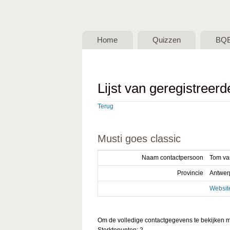
BQB -
Belgische
Home
Quizzen
BQ
QuizBond
vzw
Lijst van geregistreer
Terug
Musti goes classic
Naam contactpersoon
Tom va
Provincie
Antwer
Websit
Om de volledige contactgegevens te bekijken mo
Sterktepunten: 2