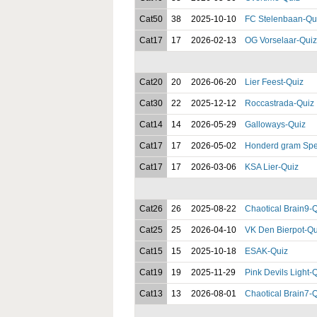
Cat50
38
2025-10-10
FC Stelenbaan-Qu
Cat17
17
2026-02-13
OG Vorselaar-Quiz
Cat20
20
2026-06-20
Lier Feest-Quiz
Cat30
22
2025-12-12
Roccastrada-Quiz
Cat14
14
2026-05-29
Galloways-Quiz
Cat17
17
2026-05-02
Honderd gram Spe
Cat17
17
2026-03-06
KSA Lier-Quiz
Cat26
26
2025-08-22
Chaotical Brain9-
Cat25
25
2026-04-10
VK Den Bierpot-Qu
Cat15
15
2025-10-18
ESAK-Quiz
Cat19
19
2025-11-29
Pink Devils Light-
Cat13
13
2026-08-01
Chaotical Brain7-