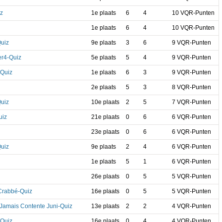
z
1e plaats
6
4
10 VQR-Punten
1e plaats
6
4
10 VQR-Punten
Quiz
9e plaats
3
6
9 VQR-Punten
er4-Quiz
5e plaats
5
4
9 VQR-Punten
Quiz
1e plaats
6
3
9 VQR-Punten
2e plaats
5
3
8 VQR-Punten
Quiz
10e plaats
2
5
7 VQR-Punten
uiz
21e plaats
0
6
6 VQR-Punten
23e plaats
0
6
6 VQR-Punten
Quiz
9e plaats
2
4
6 VQR-Punten
1e plaats
5
1
6 VQR-Punten
26e plaats
0
5
5 VQR-Punten
Crabbé-Quiz
16e plaats
0
5
5 VQR-Punten
Jamais Contente Juni-Quiz
13e plaats
2
2
4 VQR-Punten
-Quiz
16e plaats
0
4
4 VQR-Punten