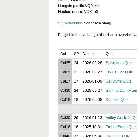
Hoogste positie VQR: 44
Huidige positie VQR: 53
VQR-calculator
voor deze ploeg.
Bekijk
hier
het volledige historische overzicht v
Cat
SP
Datum
Quiz
Cat35
24
2026-03-28
Solvelders-Quiz
Cat29
21
2026-02-27
TINC+ Lier-Quiz
Cat17
17
2026-01-09
GTI Duffel-Quiz
Cat30
24
2025-09-27
Summa Cum Fraud
Cat18
18
2026-05-08
Kranske-Quiz
Cat30
26
2026-01-23
Volley Westerlo-Qu
Cat16
16
2025-10-31
Trebor Seam-Quiz
Cat40
33
2026-05-30
Overtime-Quiz