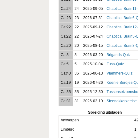
Cat24
24
2025-09-05
Chaotical Brain11
Cat23
23
2026-07-31
Chaotical Brain6-
Cat22
22
2025-09-12
Chaotical Brain12
Cat22
22
2026-07-24
Chaotical Brain5-
Cat20
20
2025-08-15
Chaotical Brain8-
Cat8
8
2026-03-20
Brigands-Quiz
Cat5
5
2025-10-04
Fusa-Quiz
Cat40
36
2026-06-13
Vlammers-Quiz
Cat19
19
2026-07-26
Koenie Bordjes-Qu
Cat35
35
2025-12-30
Tussenseizoensbo
Cat31
31
2026-02-19
Steenokkerzeelse 
Spreiding uitslagen
Antwerpen
4
Limburg
1