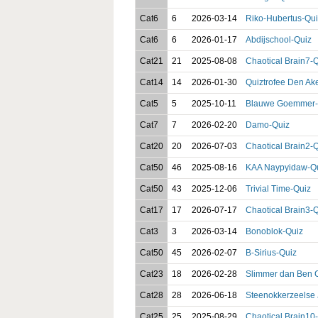
Cat6
6
2026-03-14
Riko-Hubertus-Qui
Cat6
6
2026-01-17
Abdijschool-Quiz
Cat21
21
2025-08-08
Chaotical Brain7-
Cat14
14
2026-01-30
Quiztrofee Den Ak
Cat5
5
2025-10-11
Blauwe Goemmer-
Cat7
7
2026-02-20
Damo-Quiz
Cat20
20
2026-07-03
Chaotical Brain2-
Cat50
46
2025-08-16
KAA Naypyidaw-Q
Cat50
43
2025-12-06
Trivial Time-Quiz
Cat17
17
2026-07-17
Chaotical Brain3-
Cat3
3
2026-03-14
Bonoblok-Quiz
Cat50
45
2026-02-07
B-Sirius-Quiz
Cat23
18
2026-02-28
Slimmer dan Ben 
Cat28
28
2026-06-18
Steenokkerzeelse 
Cat25
25
2025-08-29
Chaotical Brain10