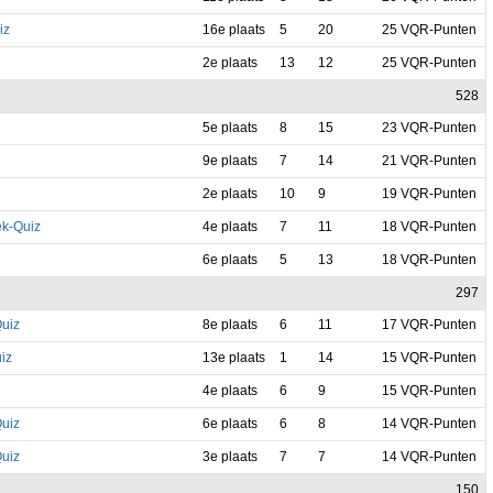
iz
16e plaats
5
20
25 VQR-Punten
2e plaats
13
12
25 VQR-Punten
528
5e plaats
8
15
23 VQR-Punten
9e plaats
7
14
21 VQR-Punten
2e plaats
10
9
19 VQR-Punten
k-Quiz
4e plaats
7
11
18 VQR-Punten
6e plaats
5
13
18 VQR-Punten
297
Quiz
8e plaats
6
11
17 VQR-Punten
iz
13e plaats
1
14
15 VQR-Punten
4e plaats
6
9
15 VQR-Punten
Quiz
6e plaats
6
8
14 VQR-Punten
Quiz
3e plaats
7
7
14 VQR-Punten
150