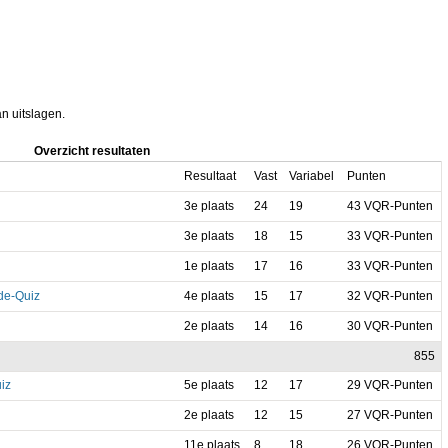
an uitslagen.
Overzicht resultaten
Resultaat
Vast
Variabel
Punten
3e plaats
24
19
43 VQR-Punten
3e plaats
18
15
33 VQR-Punten
1e plaats
17
16
33 VQR-Punten
e-Quiz
4e plaats
15
17
32 VQR-Punten
2e plaats
14
16
30 VQR-Punten
855
iz
5e plaats
12
17
29 VQR-Punten
2e plaats
12
15
27 VQR-Punten
11e plaats
8
18
26 VQR-Punten