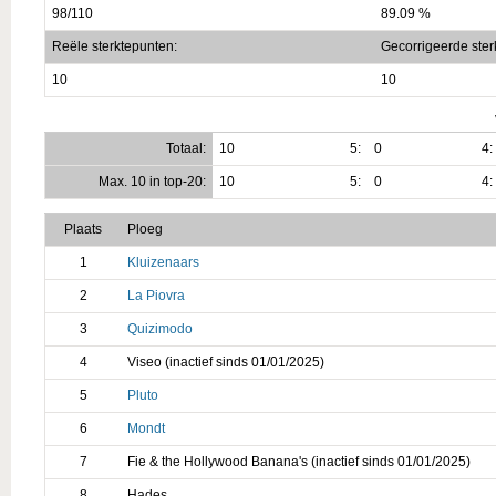
98/110
89.09 %
Reële sterktepunten:
Gecorrigeerde ster
10
10
Totaal:
10
5:
0
4:
Max. 10 in top-20:
10
5:
0
4:
Plaats
Ploeg
1
Kluizenaars
2
La Piovra
3
Quizimodo
4
Viseo (inactief sinds 01/01/2025)
5
Pluto
6
Mondt
7
Fie & the Hollywood Banana's (inactief sinds 01/01/2025)
8
Hades