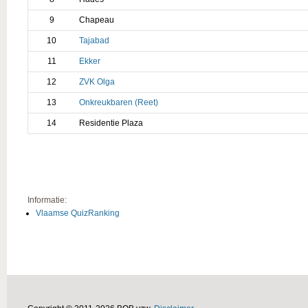
9
Chapeau
10
Tajabad
11
Ekker
12
ZVK Olga
13
Onkreukbaren (Reet)
14
Residentie Plaza
Informatie:
Vlaamse QuizRanking