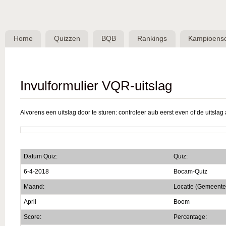
Skip 
BQB -
Belgische
Home
Quizzen
BQB
Rankings
Kampioens
QuizBond
vzw
Invulformulier VQR-uitslag
Alvorens een uitslag door te sturen: controleer aub eerst even of de uitslag a
Datum Quiz:
Quiz:
6-4-2018
Bocam-Quiz
Maand:
Locatie (Gemeente
April
Boom
Score:
Percentage: