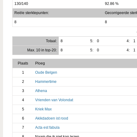
130/140
92.86 %
Reële sterktepunten:
Gecorrigeerde ster
8
8
Totaal:
8
5:
0
4:
1
Max. 10 in top-20:
8
5:
0
4:
1
Plaats
Ploeg
1
Oude Belgen
2
Hammertime
3
Athena
4
Vrienden van Volondat
5
Kriek Max
6
Akikdadoen ist rood
7
Acta est fabula
8
Naam die ik niet kan lezen