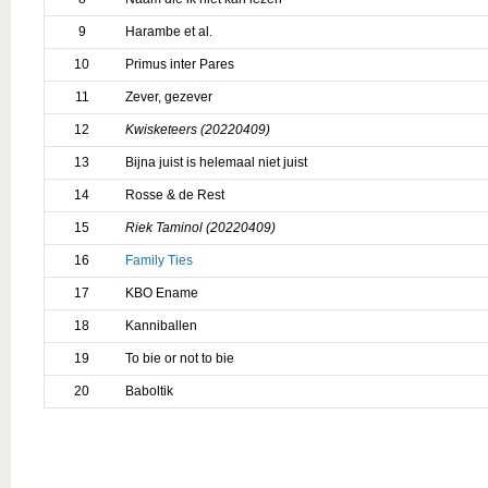
9
Harambe et al.
10
Primus inter Pares
11
Zever, gezever
12
Kwisketeers (20220409)
13
Bijna juist is helemaal niet juist
14
Rosse & de Rest
15
Riek Taminol (20220409)
16
Family Ties
17
KBO Ename
18
Kanniballen
19
To bie or not to bie
20
Baboltik