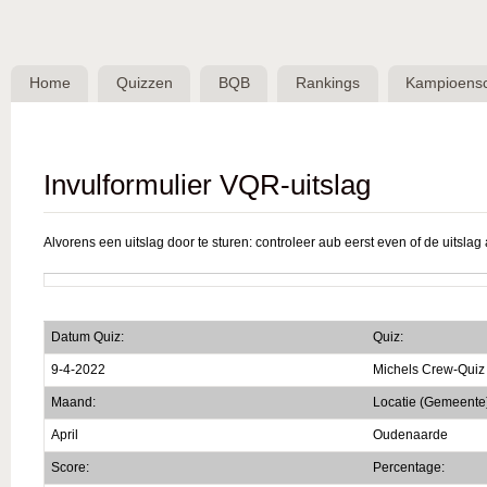
Skip 
BQB -
Belgische
Home
Quizzen
BQB
Rankings
Kampioens
QuizBond
vzw
Invulformulier VQR-uitslag
Alvorens een uitslag door te sturen: controleer aub eerst even of de uitslag a
Datum Quiz:
Quiz:
9-4-2022
Michels Crew-Quiz
Maand:
Locatie (Gemeente
April
Oudenaarde
Score:
Percentage: