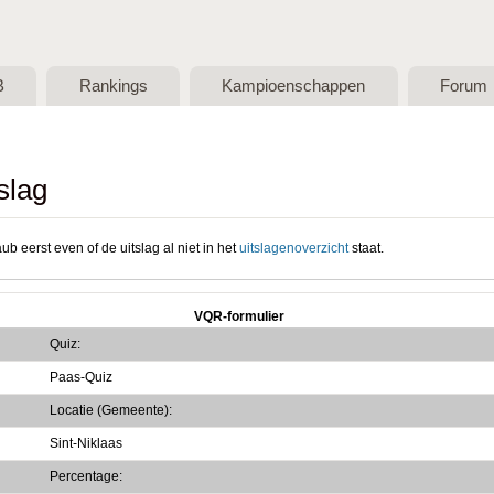
Skip to main content
B
Rankings
Kampioenschappen
Forum
slag
ub eerst even of de uitslag al niet in het
uitslagenoverzicht
staat.
VQR-formulier
Quiz:
Paas-Quiz
Locatie (Gemeente):
Sint-Niklaas
Percentage: