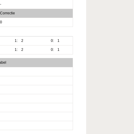
-
Correctie
0
1:
2
0:
1
1:
2
0:
1
abel