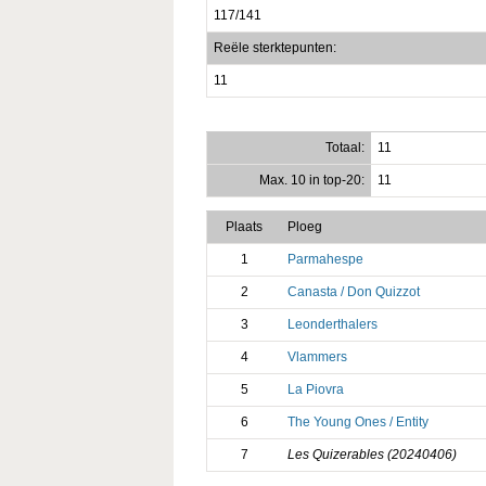
117/141
Reële sterktepunten:
11
Totaal:
11
Max. 10 in top-20:
11
Plaats
Ploeg
1
Parmahespe
2
Canasta / Don Quizzot
3
Leonderthalers
4
Vlammers
5
La Piovra
6
The Young Ones / Entity
7
Les Quizerables (20240406)