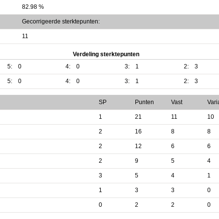
82.98 %
Gecorrigeerde sterktepunten:
11
Verdeling sterktepunten
5:
0
4:
0
3:
1
2:
3
5:
0
4:
0
3:
1
2:
3
SP
Punten
Vast
Vari
1
21
11
10
2
16
8
8
2
12
6
6
2
9
5
4
3
5
4
1
1
3
3
0
0
2
2
0