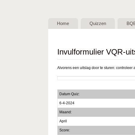
BQB -
Belgische
Home
Quizzen
BQ
QuizBond
vzw
Invulformulier VQR-uit
Alvorens een uitslag door te sturen: controleer a
Datum Quiz:
6-4-2024
Maand:
April
Score: