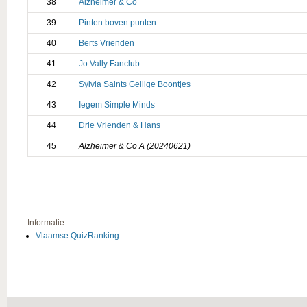
38
Alzheimer & Co
39
Pinten boven punten
40
Berts Vrienden
41
Jo Vally Fanclub
42
Sylvia Saints Geilige Boontjes
43
Iegem Simple Minds
44
Drie Vrienden & Hans
45
Alzheimer & Co A (20240621)
Informatie:
Vlaamse QuizRanking