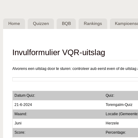
Skip 
BQB -
Belgische
Home
Quizzen
BQB
Rankings
Kampioens
QuizBond
vzw
Invulformulier VQR-uitslag
Alvorens een uitslag door te sturen: controleer aub eerst even of de uitslag a
Datum Quiz:
Quiz:
21-6-2024
Torengalm-Quiz
Maand:
Locatie (Gemeente
Juni
Herzele
Score:
Percentage: