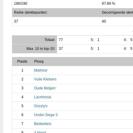
186/190
97.89 %
Reële sterktepunten:
Gecorrigeerde ster
37
40
Totaal:
77
5:
1
4:
5
Max. 10 in top-20:
37
5:
1
4:
5
Plaats
Ploeg
1
Malheur
2
Vuile Kletsers
3
Oude Belgen
4
Lacrimosa
5
Grizzly's
6
Under Siege 3
7
Bedweters
8
4 Hand