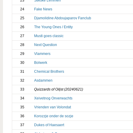
23
Stikske Lemmen
24
Fake News
25
Djamolidine Abdoujaparov Fanclub
26
The Young Ones / Entity
27
Musti goes classic
28
Next Question
29
Vlammers
30
Bolwerk
31
Chemical Brothers
32
Asdammen
33
Quizzards of Oiljst (20240621)
34
Xeivetnog Onverwachts
35
Vrienden van Volondat
36
Korozzje onder de sozje
37
Dukes of Haesaert