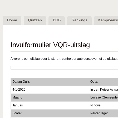
Skip 
BQB -
Belgische
Home
Quizzen
BQB
Rankings
Kampioens
QuizBond
vzw
Invulformulier VQR-uitslag
Alvorens een uitslag door te sturen: controleer aub eerst even of de uitslag a
Datum Quiz:
Quiz:
4-1-2025
In den Keizer Actu
Maand:
Locatie (Gemeente
Januari
Ninove
Score:
Percentage: