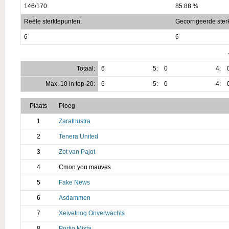
146/170
85.88 %
Reële sterktepunten:
Gecorrigeerde ster
6
6
Totaal:
6
5:
0
4:
Max. 10 in top-20:
6
5:
0
4:
Plaats
Ploeg
1
Zarathustra
2
Tenera United
3
Zot van Pajot
4
Cmon you mauves
5
Fake News
6
Asdammen
7
Xeivetnog Onverwachts
8
Portio Mixta