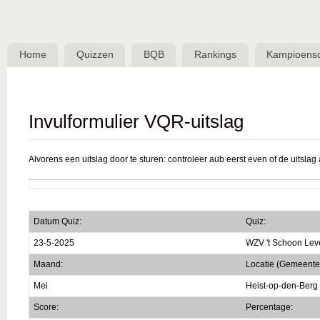
Skip 
BQB -
Belgische
Home
Quizzen
BQB
Rankings
Kampioens
QuizBond
vzw
Invulformulier VQR-uitslag
Alvorens een uitslag door te sturen: controleer aub eerst even of de uitslag a
Datum Quiz:
Quiz:
23-5-2025
WZV 't Schoon Lev
Maand:
Locatie (Gemeente
Mei
Heist-op-den-Berg
Score:
Percentage: