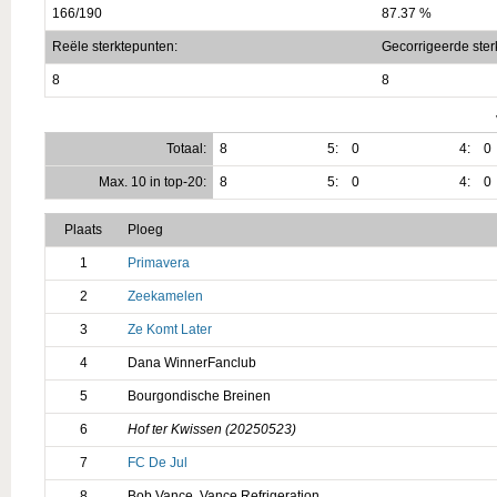
166/190
87.37 %
Reële sterktepunten:
Gecorrigeerde ster
8
8
Totaal:
8
5:
0
4:
0
Max. 10 in top-20:
8
5:
0
4:
0
Plaats
Ploeg
1
Primavera
2
Zeekamelen
3
Ze Komt Later
4
Dana WinnerFanclub
5
Bourgondische Breinen
6
Hof ter Kwissen (20250523)
7
FC De Jul
8
Bob Vance, Vance Refrigeration