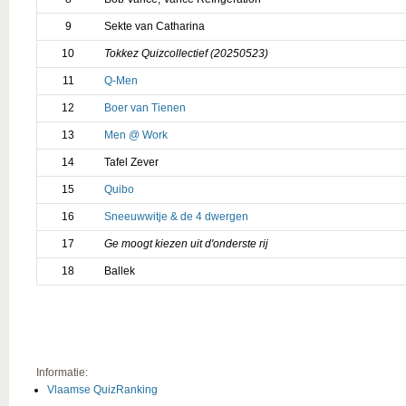
9
Sekte van Catharina
10
Tokkez Quizcollectief (20250523)
11
Q-Men
12
Boer van Tienen
13
Men @ Work
14
Tafel Zever
15
Quibo
16
Sneeuwwitje & de 4 dwergen
17
Ge moogt kiezen uit d'onderste rij
18
Ballek
Informatie:
Vlaamse QuizRanking