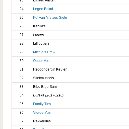
23
Einfred Alfstein
24
Legen Bokal
25
Pol van Mietses Giete
26
Kabila's
27
Losers
28
Lilliputters
29
Michiels Crew
30
Opper Volta
31
Het dondert in Keulen
32
Sliekmussels
33
Bibo Ergo Sum
34
Eureka (20170210)
35
Family Ties
36
Vierde Man
37
Rekkerkies