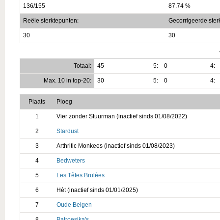
136/155
87.74 %
Reële sterktepunten:
Gecorrigeerde ster
30
30
Totaal:
45
5:
0
4:
Max. 10 in top-20:
30
5:
0
4:
Plaats
Ploeg
1
Vier zonder Stuurman (inactief sinds 01/08/2022)
2
Stardust
3
Arthritic Monkees (inactief sinds 01/08/2023)
4
Bedweters
5
Les Têtes Brulées
6
Hèt (inactief sinds 01/01/2025)
7
Oude Belgen
8
Patroesjka's