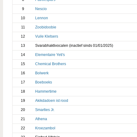
9
Nescio
10
Lennon
11
Zoobidoobie
12
Vuile Kletsers
13
Svarabhaktivocalen (inactief sinds 01/01/2025)
14
Elementaire Yeti's
15
Chemical Brothers
16
Bolwerk
17
Boeboeks
18
Hammertime
19
Akikdadoen ist rood
20
Smarties Jr.
21
Athena
22
Kroezambol