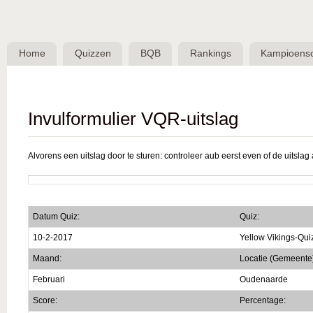
Skip 
BQB -
Belgische
Home
Quizzen
BQB
Rankings
Kampioens
QuizBond
vzw
Invulformulier VQR-uitslag
Alvorens een uitslag door te sturen: controleer aub eerst even of de uitslag a
Datum Quiz:
Quiz:
10-2-2017
Yellow Vikings-Qui
Maand:
Locatie (Gemeente
Februari
Oudenaarde
Score:
Percentage: