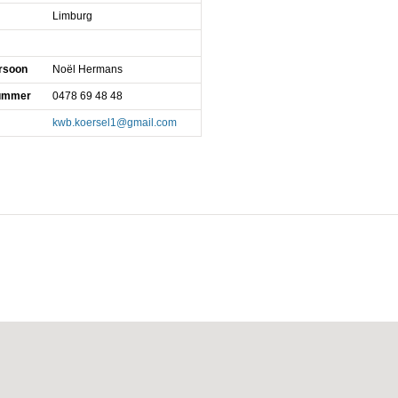
Limburg
rsoon
Noël Hermans
nummer
0478 69 48 48
kwb.koersel1@gmail.com