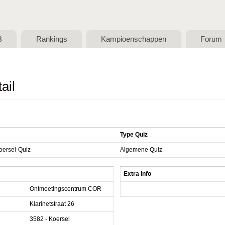
Skip to main content
B
Rankings
Kampioenschappen
Forum
ail
Type Quiz
ersel-Quiz
Algemene Quiz
Extra info
Ontmoetingscentrum COR
Klarinetstraat 26
3582 - Koersel