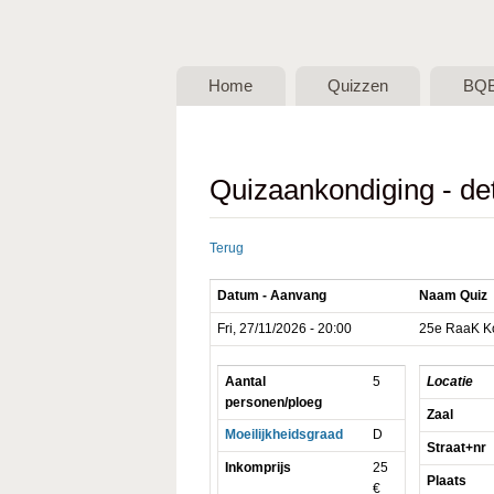
BQB -
Belgische
Home
Quizzen
BQ
QuizBond
vzw
Quizaankondiging - det
Terug
Datum - Aanvang
Naam Quiz
Fri, 27/11/2026 - 20:00
25e RaaK Ko
Aantal
5
Locatie
personen/ploeg
Zaal
Moeilijkheidsgraad
D
Straat+nr
Inkomprijs
25
Plaats
€